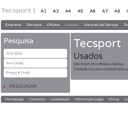
A1
A3
A4
A5
A6
A7
A8
Empresa
Serviços
Oficina
Usados
Viaturas de Serviço
Te
Pesquisa
Tecsport
Usados
Ano (De)
Ano (Até)
Não foram encontradas viaturas.
Contacte-nos para conhecer toda a
Preço € (Até)
Homepage
Contactos
Localização
Informação Legal
eShop
Li